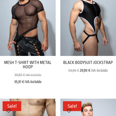
MESH T-SHIRT WITH METAL
BLACK BODYSUIT JOCKSTRAP
HOOP
Original
Current
59,90
€
29,90
€
IVA incluido
39,90
€
IVA incluido
price
price
35,91
€
IVA incluido
was:
is:
59,90 €.
29,90 €.
Sale!
Sale!