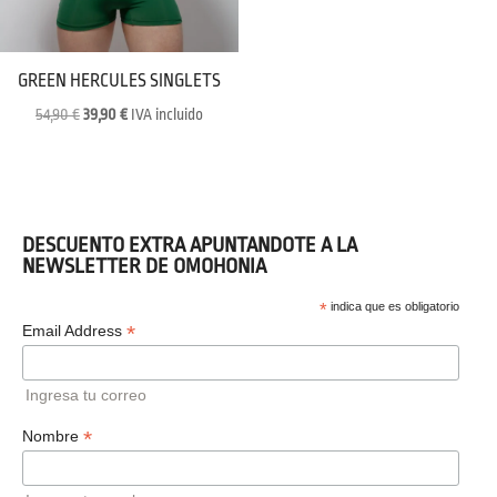
GREEN HERCULES SINGLETS
Original
Current
54,90
€
39,90
€
IVA incluido
price
price
was:
is:
54,90 €.
39,90 €.
DESCUENTO EXTRA APUNTANDOTE A LA
NEWSLETTER DE OMOHONIA
*
indica que es obligatorio
*
Email Address
Ingresa tu correo
*
Nombre