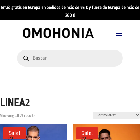
Envío gratis en Europa en pedidos de más de 95 € y fuera de Europa de más de
260 €
Products
search
LINEA2
Sorted
Showing all 23 results
by
latest
Sale!
Sale!