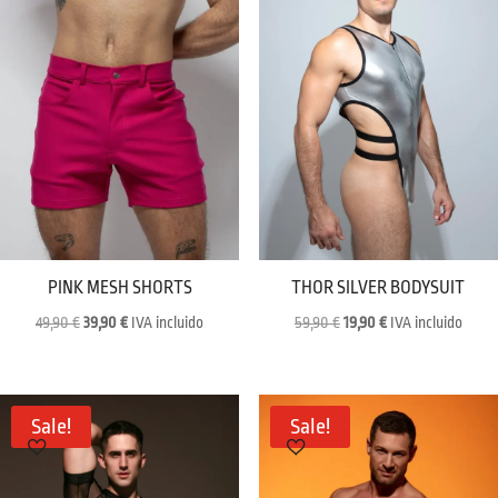
PINK MESH SHORTS
THOR SILVER BODYSUIT
Original
Current
Original
Current
49,90
€
39,90
€
IVA incluido
59,90
€
19,90
€
IVA incluido
price
price
price
price
was:
is:
was:
is:
49,90 €.
39,90 €.
59,90 €.
19,90 €.
Sale!
Sale!