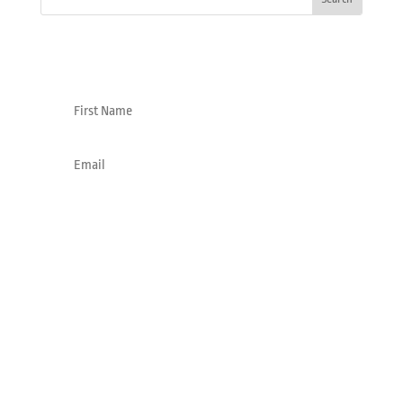
SUSCRÍBETE A NUESTRA NEWSLETTER
Subscribe
EMAIL
info@omohonia.es
SÍGUENOS EN