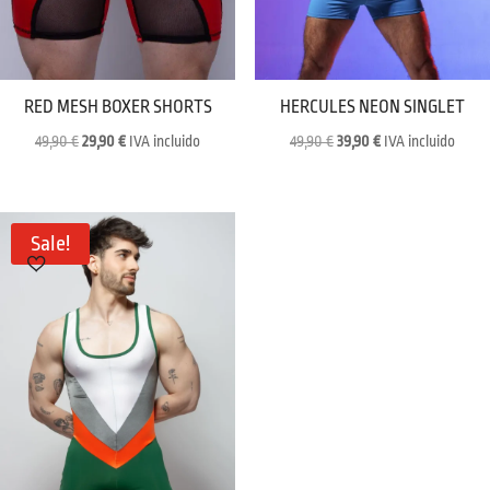
RED MESH BOXER SHORTS
HERCULES NEON SINGLET
Original
Current
Original
Current
49,90
€
29,90
€
IVA incluido
49,90
€
39,90
€
IVA incluido
price
price
price
price
was:
is:
was:
is:
49,90 €.
29,90 €.
49,90 €.
39,90 €.
Sale!