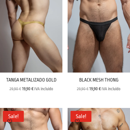
TANGA METALIZADO GOLD
BLACK MESH THONG
Original
Current
Original
Current
29,90
€
19,90
€
IVA incluido
29,90
€
19,90
€
IVA incluido
price
price
price
price
was:
is:
was:
is:
29,90 €.
19,90 €.
29,90 €.
19,90 €.
Sale!
Sale!