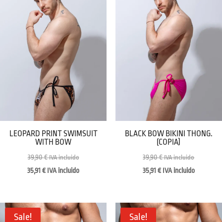
LEOPARD PRINT SWIMSUIT
BLACK BOW BIKINI THONG.
WITH BOW
(COPIA)
39,90
€
39,90
€
IVA incluido
IVA incluido
35,91
€
IVA incluido
35,91
€
IVA incluido
Sale!
Sale!