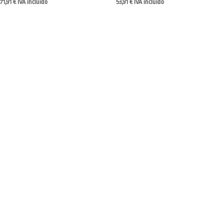
71,91
€
IVA incluido
53,91
€
IVA incluido
OMOHONIA
JOMOETEXTIL SL
CIF
: B44831576
TIENDA
Calle Pelayo 10 Madrid Chueca