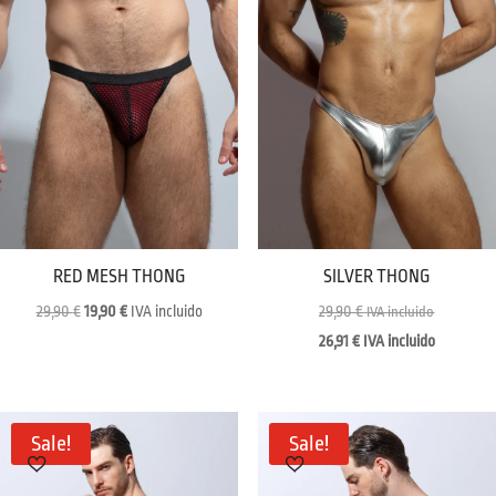
RED MESH THONG
SILVER THONG
Original
Current
29,90
€
19,90
€
IVA incluido
29,90
€
IVA incluido
price
price
26,91
€
IVA incluido
was:
is:
29,90 €.
19,90 €.
Sale!
Sale!