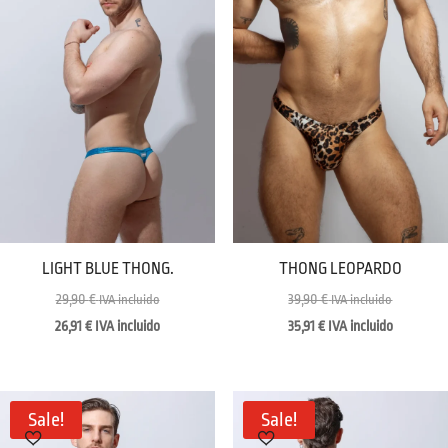
LIGHT BLUE THONG.
THONG LEOPARDO
29,90
€
39,90
€
IVA incluido
IVA incluido
26,91
€
IVA incluido
35,91
€
IVA incluido
Sale!
Sale!