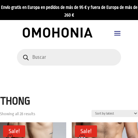
Envío gratis en Europa en pedidos de más de 95 € y fuera de Europa de más de
260 €
Products
search
THONG
Sorted
Showing all 28 results
by
latest
Sale!
Sale!