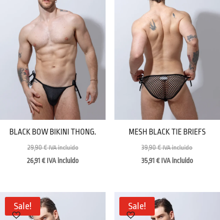
BLACK BOW BIKINI THONG.
MESH BLACK TIE BRIEFS
29,90
€
39,90
€
IVA incluido
IVA incluido
26,91
€
IVA incluido
35,91
€
IVA incluido
Sale!
Sale!