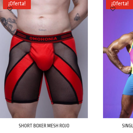
era:
es:
¡Oferta!
¡Oferta!
59,90 €.
29,90 €.
SHORT BOXER MESH ROJO
SING