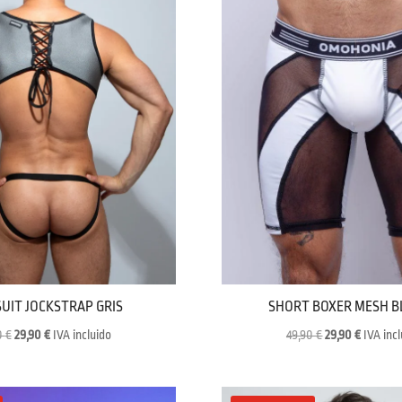
UIT JOCKSTRAP GRIS
SHORT BOXER MESH 
El
El
El
El
0
€
29,90
€
IVA incluido
49,90
€
29,90
€
IVA inc
precio
precio
precio
precio
original
actual
original
actual