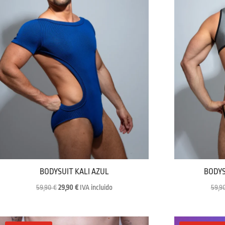
BODYSUIT KALI AZUL
BODYS
El
El
59,90
€
29,90
€
IVA incluido
59,9
precio
precio
original
actual