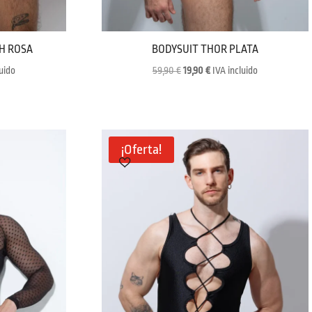
H ROSA
BODYSUIT THOR PLATA
El
El
luido
59,90
€
19,90
€
IVA incluido
precio
precio
original
actual
era:
es:
59,90 €.
19,90 €.
¡Oferta!