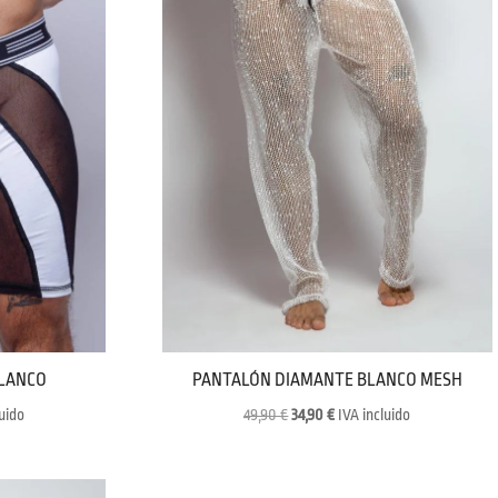
BLANCO
PANTALÓN DIAMANTE BLANCO MESH
El
El
luido
49,90
€
34,90
€
IVA incluido
precio
precio
original
actual