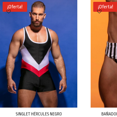
los
¡Oferta!
¡Oferta!
últimos
SINGLET HÉRCULES NEGRO
BAÑADOR