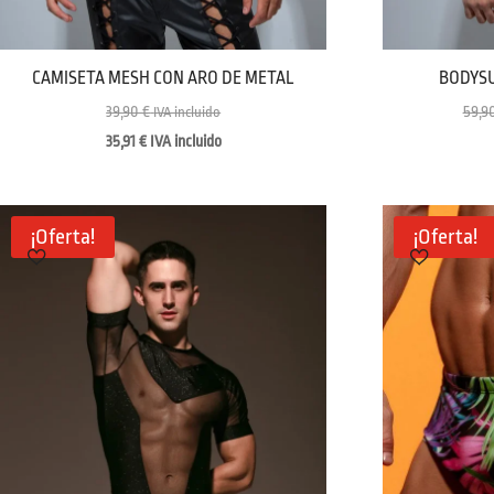
CAMISETA MESH CON ARO DE METAL
BODYSU
39,90
€
59,9
IVA incluido
35,91
€
IVA incluido
¡Oferta!
¡Oferta!