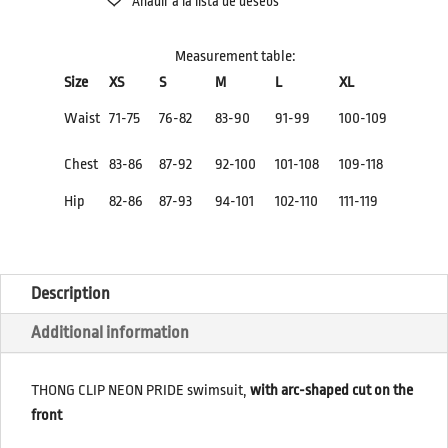
QUANTITY
Measurement table:
Size
XS
S
M
L
XL
Waist
71-75
76-82
83-90
91-99
100-109
Chest
83-86
87-92
92-100
101-108
109-118
Hip
82-86
87-93
94-101
102-110
111-119
Description
Additional information
THONG CLIP NEON PRIDE swimsuit,
with arc-shaped cut on the
front