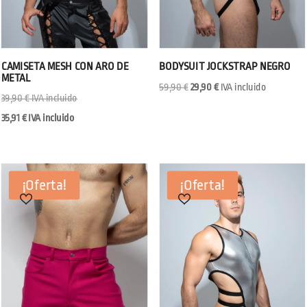
CAMISETA MESH CON ARO DE
BODYSUIT JOCKSTRAP NEGRO
METAL
El
El
59,90
€
29,90
€
IVA incluido
39,90
€
IVA incluido
precio
precio
35,91
€
IVA incluido
original
actual
era:
es:
59,90 €.
29,90 €.
¡Oferta!
¡Oferta!