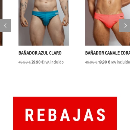
BAÑADOR AZUL CLARO
BAÑADOR CANALE CORAL
El
El
El
El
49,90
€
29,90
€
IVA incluido
49,90
€
19,90
€
IVA incluido
precio
precio
precio
precio
original
actual
original
actual
era:
es:
era:
es:
49,90 €.
29,90 €.
49,90 €.
19,90 €.