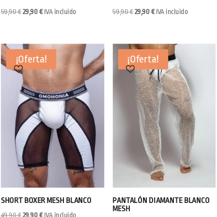
El
El
El
El
59,90
€
29,90
€
IVA incluido
59,90
€
29,90
€
IVA incluido
precio
precio
precio
precio
original
actual
original
actual
era:
es:
era:
es:
¡Oferta!
¡Oferta!
59,90 €.
29,90 €.
59,90 €.
29,90 €.
SHORT BOXER MESH BLANCO
PANTALÓN DIAMANTE BLANCO
MESH
El
El
49,90
€
29,90
€
IVA incluido