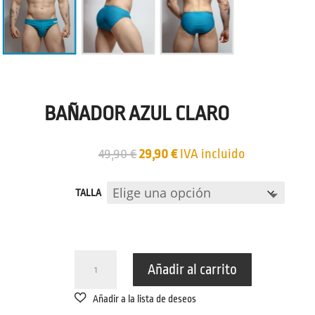
BAÑADOR AZUL CLARO
El
El
49,90
€
29,90
€
IVA incluido
precio
precio
original
actual
TALLA
era:
es:
49,90 €.
29,90 €.
BAÑADOR
Añadir al carrito
AZUL
CLARO
CANTIDAD