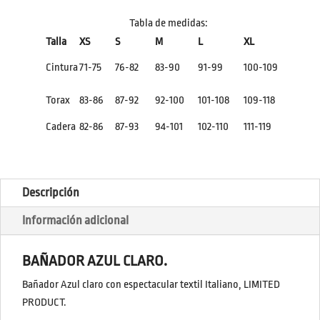
Tabla de medidas:
Talla
XS
S
M
L
XL
Cintura
71-75
76-82
83-90
91-99
100-109
Torax
83-86
87-92
92-100
101-108
109-118
Cadera
82-86
87-93
94-101
102-110
111-119
Descripción
Información adicional
BAÑADOR AZUL CLARO.
Bañador Azul claro con espectacular textil Italiano, LIMITED
PRODUCT.