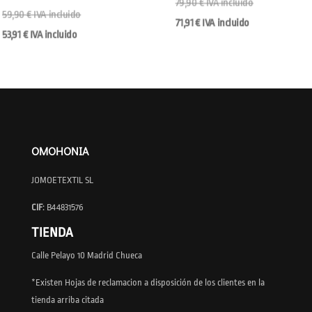
79,90
€
IVA incluido
59,90
€
IVA incluido
71,91
€
IVA incluido
53,91
€
IVA incluido
OMOHONIA
JOMOETEXTIL SL
CIF
: B44831576
TIENDA
Calle Pelayo 10 Madrid Chueca
*Existen Hojas de reclamacion a disposición de los clientes en la
tienda arriba citada