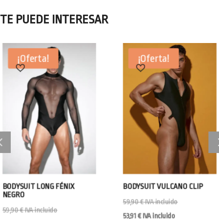
TE PUEDE INTERESAR
¡Oferta!
¡Oferta!
BODYSUIT LONG FÉNIX
BODYSUIT VULCANO CLIP
NEGRO
59,90
€
IVA incluido
59,90
€
IVA incluido
53,91
€
IVA incluido