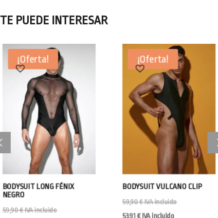
TE PUEDE INTERESAR
¡Oferta!
¡Oferta!
BODYSUIT LONG FÉNIX
BODYSUIT VULCANO CLIP
NEGRO
59,90
€
IVA incluido
59,90
€
IVA incluido
53,91
€
IVA incluido