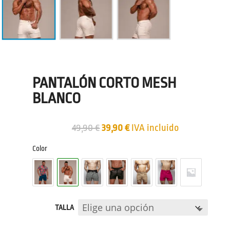
PANTALÓN CORTO MESH
BLANCO
El
El
49,90
€
39,90
€
IVA incluido
precio
precio
Color
original
actual
era:
es:
49,90 €.
39,90 €.
TALLA