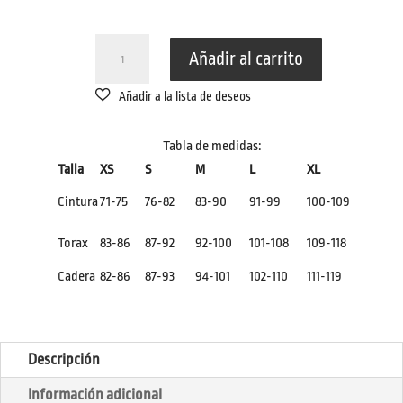
PANTALÓN
Añadir al carrito
CORTO
MESH
BLANCO
CANTIDAD
Tabla de medidas:
Talla
XS
S
M
L
XL
Cintura
71-75
76-82
83-90
91-99
100-109
Torax
83-86
87-92
92-100
101-108
109-118
Cadera
82-86
87-93
94-101
102-110
111-119
Descripción
Información adicional