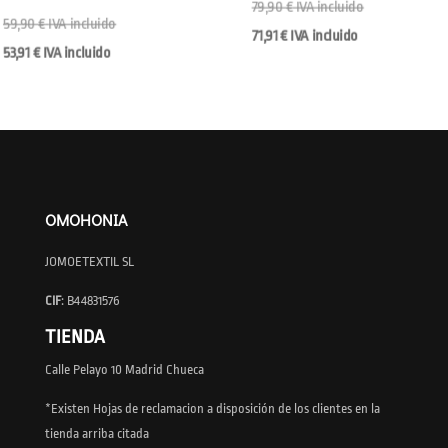
79,90
€
IVA incluido
59,90
€
IVA incluido
71,91
€
IVA incluido
53,91
€
IVA incluido
OMOHONIA
JOMOETEXTIL SL
CIF
: B44831576
TIENDA
Calle Pelayo 10 Madrid Chueca
*Existen Hojas de reclamacion a disposición de los clientes en la
tienda arriba citada