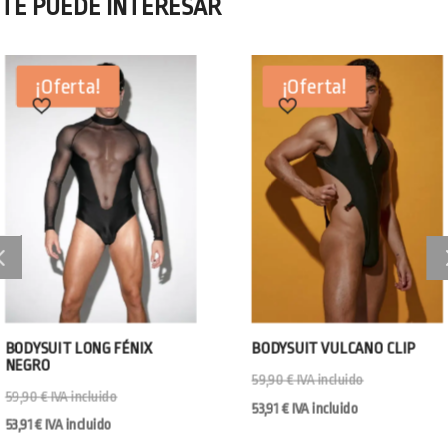
TE PUEDE INTERESAR
¡Oferta!
¡Oferta!
BODYSUIT VULCANO CLIP
BODYSUIT POSEID
59,90
€
IVA incluido
59,90
€
IVA incluido
53,91
€
IVA incluido
53,91
€
IVA incluido