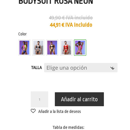
BODYSUIT ROSA NEÓN
49,90
€
IVA incluido
44,91
€
IVA incluido
Color
TALLA
BODYSUIT
Añadir al carrito
ROSA
NEÓN
CANTIDAD
Tabla de medidas: