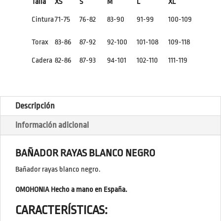
Talla
XS
S
M
L
XL
Cintura
71-75
76-82
83-90
91-99
100-109
Torax
83-86
87-92
92-100
101-108
109-118
Cadera
82-86
87-93
94-101
102-110
111-119
Descripción
Información adicional
BAÑADOR RAYAS BLANCO NEGRO
Bañador rayas blanco negro.
OMOHONIA Hecho a mano en España.
CARACTERÍSTICAS: