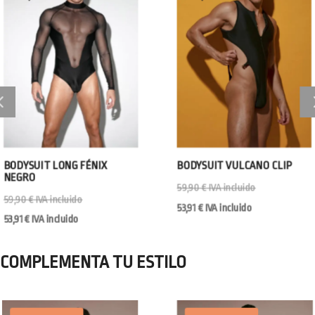
BODYSUIT VULCANO CLIP
BODYSUIT POSE
59,90
€
IVA incluido
59,90
€
IVA incluid
53,91
€
IVA incluido
53,91
€
IVA incluido
COMPLEMENTA TU ESTILO