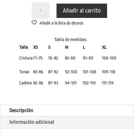
BAÑADOR
Añadir al carrito
BIKINI
LEOPARDO
CANTIDAD
Tabla de medidas:
Talla
XS
S
M
L
XL
Cintura
71-75
76-82
83-90
91-99
100-109
Torax
83-86
87-92
92-100
101-108
109-118
Cadera
82-86
87-93
94-101
102-110
111-119
Descripción
Información adicional