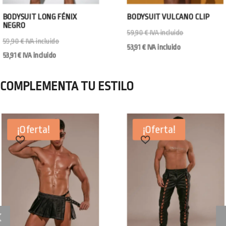
BODYSUIT LONG FÉNIX
BODYSUIT VULCANO CLIP
NEGRO
59,90
€
IVA incluido
59,90
€
IVA incluido
53,91
€
IVA incluido
53,91
€
IVA incluido
COMPLEMENTA TU ESTILO
¡Oferta!
¡Oferta!