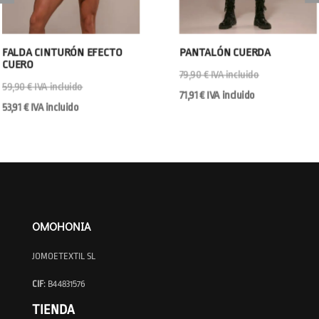
FALDA CINTURÓN EFECTO
PANTALÓN CUERDA
CUERO
79,90
€
IVA incluido
59,90
€
IVA incluido
71,91
€
IVA incluido
53,91
€
IVA incluido
OMOHONIA
JOMOETEXTIL SL
CIF
: B44831576
TIENDA